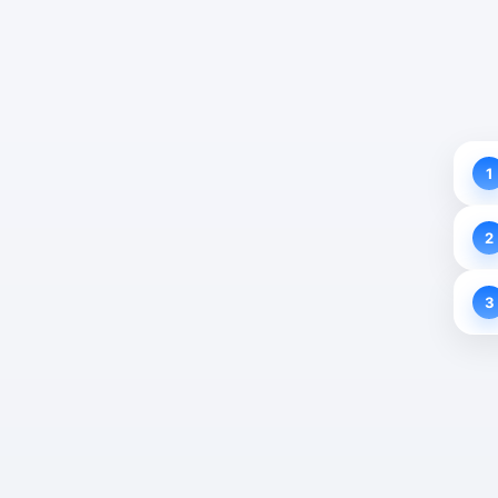
1
2
3