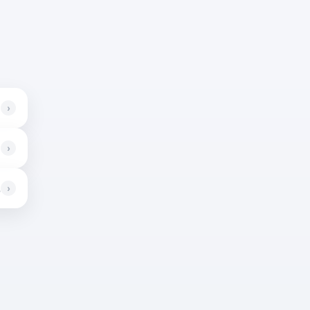
1
›
2
›
3
›